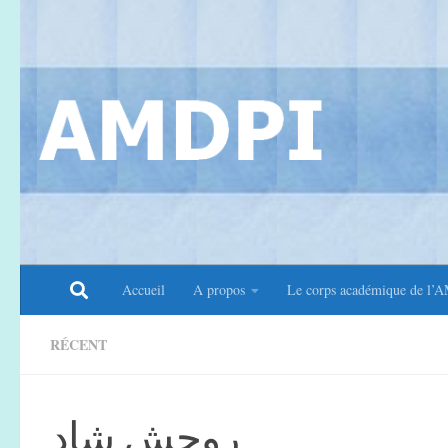
Accueil
A propos
Le corps académique de l’
RÉCENT
روحش شاد