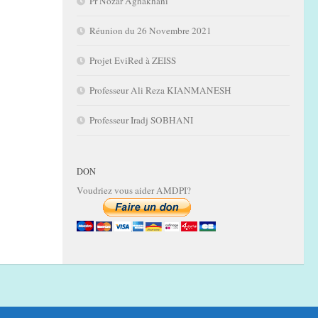
Pr Nozar Aghakhani
Réunion du 26 Novembre 2021
Projet EviRed à ZEISS
Professeur Ali Reza KIANMANESH
Professeur Iradj SOBHANI
DON
Voudriez vous aider AMDPI?