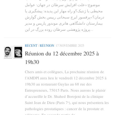
موضوع:«علت افزایش سرطان در جهان: عوامل
محیطی یا ژنتیک؟و راه مهار این پدیده: پیشگیری یا
درمان؟»پرفسور ایرج سبحانی رییس بخش گوارش
بیمارستان دانشگاهی هانری موندور پاریس و مدیر
پروژه پژوهشی سرطان روده بزرگ در این...
RÉCENT
/
RÉUNION
17 NOVEMBRE 2025
Réunion du 12 décembre 2025 à
19h30
Chers amis et collègues, La prochaine réunion de
l’AMDPI aura lieu le vendredi 12 décembre 2025 à
19h30 au restaurant Guylas au 68 rue des
Entrepreneurs, 75015 Paris. Nous aurons le plaisir
d’accueillir le Dr. Shahed Borojeni de la clinique
Saint Jean de Dieu (Paris 7ᵉ), qui nous présentera les
pathologies prostatiques : cancer de la prostate et
adénome. En seconde partie de...