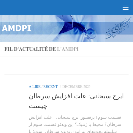
FIL D'ACTUALITÉ DE
L'AMDPI
A LIRE
/
RÉCENT
4 DÉCEMBRE 2025
ایرج سبحانی: علت افزایش سرطان
چیست
قسمت سوم | پرفسور ایرج سبحانی : علت افزایش
سرطان؟ محیط یا ژنتیک؟ این ویدئو قسمت سوم از
سلسله بحث‌های پیرامون پدیده سرطان است؛ با