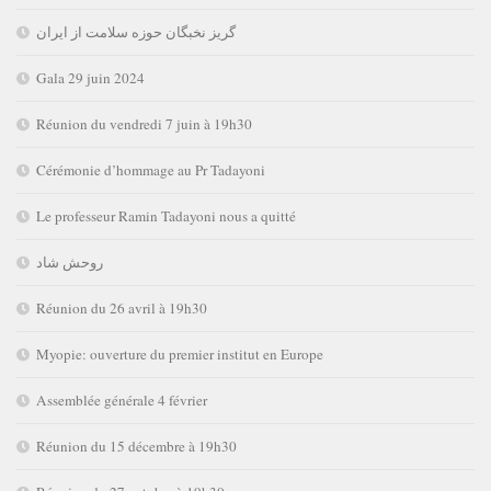
گریز نخبگان حوزه سلامت از ایران
Gala 29 juin 2024
Réunion du vendredi 7 juin à 19h30
Cérémonie d’hommage au Pr Tadayoni
Le professeur Ramin Tadayoni nous a quitté
روحش شاد
Réunion du 26 avril à 19h30
Myopie: ouverture du premier institut en Europe
Assemblée générale 4 février
Réunion du 15 décembre à 19h30