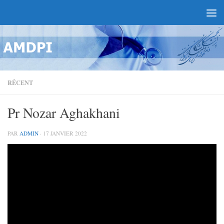
RÉCENT
Pr Nozar Aghakhani
PAR
ADMIN
·
17 JANVIER 2022