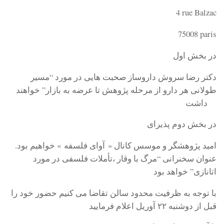
4 rue Balzac
75008 paris
در بخش اول
دكتر رضا سروش داروساز صحبت هایی در مورد “مسير
طولانى هر دارو از مرحله پژوهش تا عرضه به بازار” خواهند
داشت
در بخش دوم پذيراى
اميد پژوهشگر و موسس كانال « آواى فلسفه » خواهيم بود.
عنوان سخنرانی “مرگ با وقار ،تأملات فلسفى در مورد
اتانازى” خواهد بود
با توجه به ظرفيت محدود سالن تقاضا می كنيم حضور خود را
قبل از دوشنبه ٢٢ آوريل اعلام فرماييد