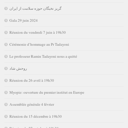
گریز نخبگان حوزه سلامت از ایران
Gala 29 juin 2024
Réunion du vendredi 7 juin à 19h30
Cérémonie d’hommage au Pr Tadayoni
Le professeur Ramin Tadayoni nous a quitté
روحش شاد
Réunion du 26 avril à 19h30
Myopie: ouverture du premier institut en Europe
Assemblée générale 4 février
Réunion du 15 décembre à 19h30